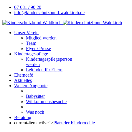
07 681 / 90 20
info@kinderschutzbund-waldkirch.de
Unser Verein
Mitglied werden
Team
Flyer / Presse
Kindertagespflege
Kindertagespflegeperson
werden
Leitfaden für Eltern
Elterncafé
Aktuelles
Weitere Angebote
Babysitter
Willkommensbesuche
Was noch
Beratung
current-item active">
Platz der Kinderrechte