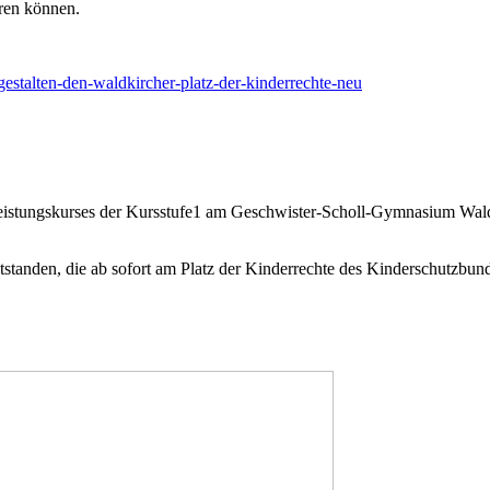
ren können.
gestalten-den-waldkircher-platz-der-kinderrechte-neu
eistungskurses der Kursstufe1 am Geschwister-Scholl-Gymnasium Waldkir
tstanden, die ab sofort am Platz der Kinderrechte des Kinderschutzbun